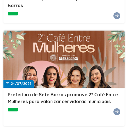
Barras
e do Instituto de Desenvolvimento Profissional
(IDEP).SERVIÇORede de Negócios 7BData: 11 de agosto
(terça-feira)Horário: 18h30Local: Rua Dr. Júlio Prestes,
692 – Centro – Sete Barras/SPPalestrante: Tiago
Ferreira – Especialista em técnicas de vendas Telecom e
fundador da empresa Seu Consultor.Inscrições: FAÇA
AQUI
24/07/2026
Prefeitura de Sete Barras promove 2º Café Entre
Mulheres para valorizar servidoras municipais