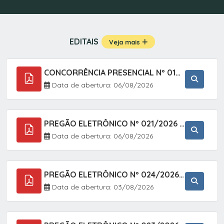
EDITAIS
Veja mais
CONCORRÊNCIA PRESENCIAL Nº 019/2025 - PAVIMENTAÇÃO ASFÁLTICA EM TRECHO DA RUA 2 NO BAIRRO VILA SOARES NO MUNICÍPIO DE SETE BARRAS/SP.
Data de abertura: 06/08/2026
PREGÃO ELETRÔNICO Nº 021/2026 - AQUISIÇÃO DE CONTENTORES E CARRINHOS, DESTINADOS A COLETIVA E MANEJO DE RESÍDUOS SÓLIDOS, ATRAVÉS DO SISTEMA DE REGISTRO DE PREÇOS (SRP)
Data de abertura: 06/08/2026
PREGÃO ELETRÔNICO Nº 024/2026 - AQUISIÇÃO DE GÁS MEDICINAL TIPO OXIGÊNIO (1,00 M3, 3,00 M3 E 10,00 M3), EM ATENDIMENTO À SECRETARIA MUNICIPAL DE SAÚDE, ATRAVÉS DO SISTEMA DE REGISTRO DE PREÇOS (SRP)
Data de abertura: 03/08/2026