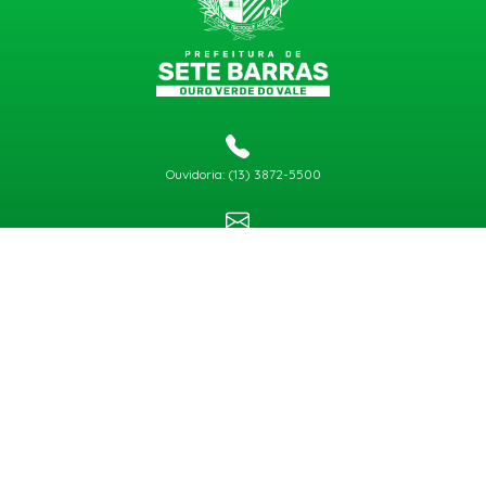
Ouvidoria: (13) 3872-5500
gabinete@setebarras.sp.gov.br
Atendimento:
de segunda a sexta, exceto feriado e final de semana, das 8h30 às 11h30 e das
13h00 às 17h00
Copyright © 2026
Todos os Direitos Reservados
CNPJ 46.587.275/0001-74