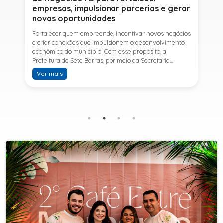
empresas, impulsionar parcerias e gerar
novas oportunidades
Fortalecer quem empreende, incentivar novos negócios
e criar conexões que impulsionem o desenvolvimento
econômico do município. Com esse propósito, a
Prefeitura de Sete Barras, por meio da Secretaria
Municipal de Turismo e Desenvolvimento Econômico,
Ver mais
promove na próxima terça-feira (11) a Rede de Negócios
7B, um encontro voltado a empresários,
empreendedores e profissionais que desejam ampliar
conhecimentos, estabelecer parcerias e identificar
novas oportunidades de crescimento.A programação
contará com a palestra de Tiago Ferreira, especialista
em técnicas de vendas para o setor de
telecomunicações e fundador da empresa Seu
Consultor, que compartilhará estratégias para
aumentar resultados, fortalecer relacionamentos
comerciais e ampliar as oportunidades de
negócios.Para a Secretária Municipal de Turismo e
Desenvolvimento Econômico, Edna Carvalho, a Rede de
Negócios 7B representa mais uma iniciativa da gestão
do Prefeito Ítalo Costa para fortalecer o
empreendedorismo e incentivar o crescimento das
empresas locais. "O Prefeito Ítalo Costa incentiva a