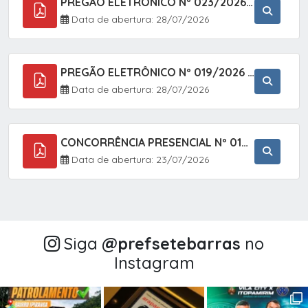
PREGÃO ELETRÔNICO Nº 023/2026 - AQUISIÇÃO DE ENXOVAL INFANTIL, EM ATENDIMENTO À SECRETARIA MUNICIPAL DE EDUCAÇÃO, ATRAVÉS DO SISTEMA DE REGISTRO DE PREÇOS (SRP).
Data de abertura: 28/07/2026
PREGÃO ELETRÔNICO Nº 019/2026 - CONTRATAÇÃO DE EMPRESA ESPECIALIZADA PARA A PRESTAÇÃO DE SERVIÇOS VETERINÁRIOS CLÍNICOS E CIRÚRGICOS, COM FOCO EM AÇÕES DE SAÚDE PÚBLICA, BEM-ESTAR ANIMAL E CONTROLE POPULACIONAL ÉTICO DE CÃES E GATOS, EM ATENDIMENTO À
Data de abertura: 28/07/2026
CONCORRÊNCIA PRESENCIAL Nº 018/2026 - PAVIMENTAÇÃO ASFÁLTICA NO BAIRRO VOTUPOCA ? ESTRADA DA RAPOSA, NO MUNICÍPIO DE SETE BARRAS/SP
Data de abertura: 23/07/2026
Siga
@‌prefsetebarras
no
Instagram